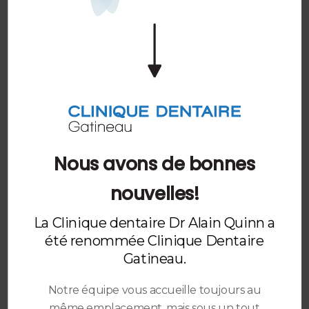
aux familles.
Notre équipe s'engage envers l'excellence
clinique et vise à créer une expérience positive.
Nous nous soucions de notre personnel et
cherchons, en tant qu'équipe, à offrir une
dentisterie complète à nos patients.
Nous avons de bonnes
nouvelles!
La Clinique dentaire Dr Alain Quinn a
été renommée Clinique Dentaire
Gatineau.
Notre équipe vous accueille toujours au
même emplacement, mais sous un tout