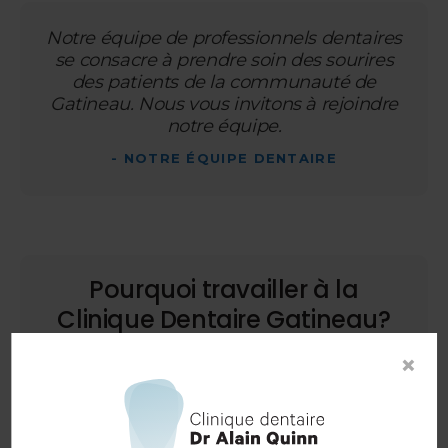
Notre équipe de professionnels dentaires
se consacre à prendre soin des sourires
des patients de la communauté de
Gatineau. Nous vous invitons à rejoindre
notre équipe.
- NOTRE ÉQUIPE DENTAIRE
Pourquoi travailler à la
Clinique Dentaire Gatineau?
×
La Clinique Dentaire Gatineau est fière d’être un
membre actif de la communauté de Gatineau
et s'efforce d'offrir des soins de santé
buccodentaire exceptionnels aux individus et