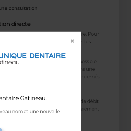
 une consultation
ion directe
 des programmes d'assurance dentaire. Pour
×
 nous préparerons et soumettrons tous les
 votre nom.
électronique (EDI) lorsque cela est possible.
 approfondi est prévu, nous enverrons une
ne prédétermination aux assureurs concernés.
nt
entaire Gatineau.
nts en argent comptant, par cartes de débit
sa, MasterCard, American Express. Le paiement
uveau nom et une nouvelle
 service.