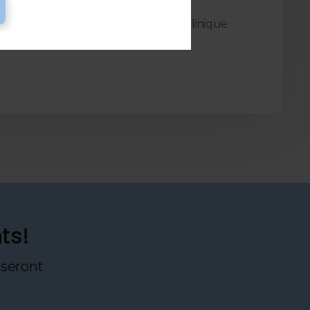
au près du pont Alonzo-Wright, la Clinique
 stationnement gratuit sur place.
ts!
 seront