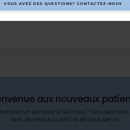
VOUS AVEZ DES QUESTIONS? CONTACTEZ-NOUS
Située au centre de Gatine
Dentaire Gatineau offre un
envenue aux nouveaux patien
herchez un dentiste à Gatineau? Nos dentistes
ravis de vous accueillir et de vous servir!