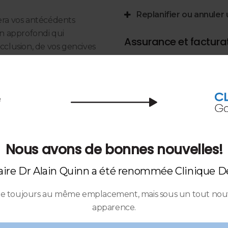
Replanifier ou annuler
ra vos antécédents
n approfondi qui
Assurance et facturat
clusion, de vos gencives
Nous acceptons la plupart
res
et un dépistage du
tous les patients assurés,
formulaires nécessaires en
Nous offrons la soumission 
amen, votre dentiste
Lorsqu'un traitement plus
nnalisé à long terme.
estimation détaillée ou u
Nous avons de bonnes nouvelles!
Méthodes de paieme
aire Dr Alain Quinn a été renommée Clinique D
Nous acceptons les paieme
ou par cartes de crédit Vi
lle toujours au même emplacement, mais sous un tout no
est attendu au moment du
apparence.
Stationnement