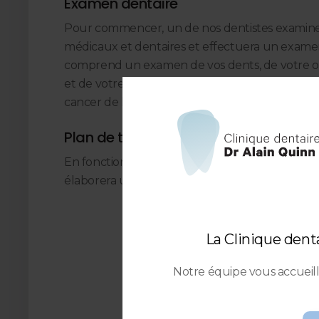
Examen dentaire
Pour commencer, un de nos dentistes examine
médicaux et dentaires et effectuera un exame
comprend un examen de vos dents, de votre oc
et de votre mâchoire, des
radiographies dentai
cancer de la bouche, si nécessaire.
Plan de traitement
En fonction de vos antécédents et de votre ex
élaborera un plan de traitement dentaire perso
La Clinique dent
Notre équipe vous accuei