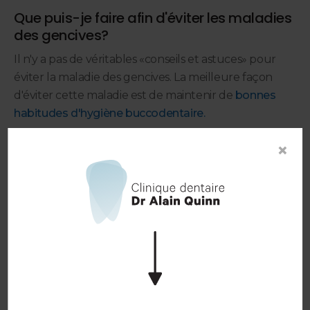
Que puis-je faire afin d'éviter les maladies
des gencives?
Il n'y a pas de véritables «conseils et astuces» pour
éviter la maladie des gencives. La meilleure façon
d'éviter cette maladie est de maintenir de
bonnes
habitudes d'hygiène buccodentaire.
Aucun des facteurs mentionnés ne peut à lui seul
×
causer la maladie des gencives. Si vous suivez
rigoureusement une routine d'hygiène
buccodentaire, il sera très difficile pour la maladie des
gencives de se développer.
Par exemple, même si vous êtes prédisposé à
l'accumulation de plaque en raison de facteurs
génétiques, tant que vous vous brossez les dents et
utilisez la soie dentaire deux fois par jour, et que vous