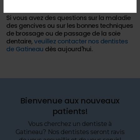
d'hygiène buccodentaire.
Si vous avez des questions sur la maladie
des gencives ou sur les bonnes techniques
de brossage ou de passage de la soie
dentaire,
veuillez contacter nos dentistes
de Gatineau
dès aujourd'hui.
Bienvenue aux nouveaux
patients!
Vous cherchez un dentiste à
Gatineau? Nos dentistes seront ravis