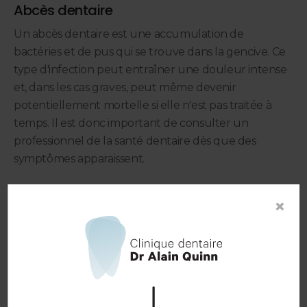
Abcès dentaire
Un abcès dentaire est une accumulation de
bactéries et de pus qui se trouve dans la gencive. Ce
type d'infection peut entraîner une douleur intense
et, dans les cas graves, peut même devenir
potentiellement mortelle si elle n'est pas traitée à
temps. Il est donc important de consulter un
professionnel de la santé dentaire dès que des
symptômes apparaissent.
Parodontite
×
La parodontite est une infection bactérienne qui se
présente sous différents stades, allant de la gingivite
légère à une forme plus avancée. Pour traiter la
gingivite, il est possible d'effectuer un détartrage et
un surfaçage radiculaire afin d'éliminer
l'accumulation de tartre sur et sous les gencives.