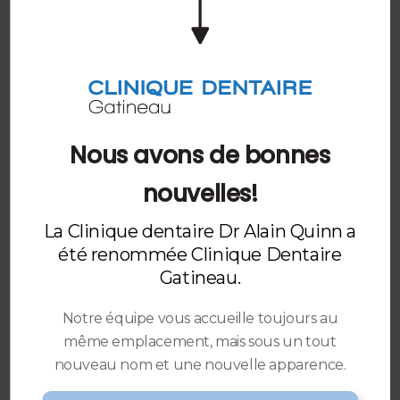
Dans les cas plus graves de parodontite, votre
dentiste peut recommander différentes options de
traitement adaptées à votre situation personnelle,
telles qu'une intervention de canal, des antibiotiques
ou une intervention chirurgicale.
Nous avons de bonnes
Autres causes potentielles
nouvelles!
Si vous éprouvez une sensibilité dentaire temporaire,
il est important de ne pas paniquer car cela ne signifie
La Clinique dentaire Dr Alain Quinn a
pas toujours un problème grave. Pour soulager la
été renommée Clinique Dentaire
gêne, il est recommandé d'utiliser un dentifrice pour
Gatineau.
les dents sensibles et d'éviter les boissons et aliments
extrêmement chauds ou froids.
Notre équipe vous accueille toujours au
même emplacement, mais sous un tout
Cependant, si la sensibilité persiste pendant plusieurs
nouveau nom et une nouvelle apparence.
jours, il est judicieux de consulter votre dentiste. La
récession gingivale est une cause fréquente de