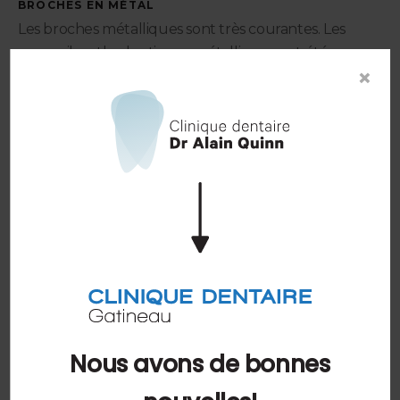
BROCHES EN MÉTAL
Les broches métalliques sont très courantes. Les
appareils orthodontiques métalliques ont été
×
améliorés grâce aux progrès technologiques récents.
Les broches exercent une pression constante sur vos
dents pour les déplacer lentement vers leur position
souhaitée. Cette pression fait changer la forme de l'os
pour s'adapter à la nouvelle position de vos dents.
Les broches sont maintenant plus faciles à porter
grâce aux avancées technologiques. Les boîtiers sont
plus petits et plus confortables, réduisant ainsi le
risque d'irritation à l'intérieur de vos joues ou de vos
lèvres. Cependant, certaines personnes hésitent à
choisir des broches métalliques en raison de leur
Nous avons de bonnes
aspect.
Dans ce cas, les broches claires peuvent être une