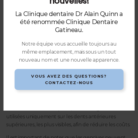
nouvelles!
bonne alternative.
La Clinique dentaire Dr Alain Quinn a
BOCHES CLAIRES
été renommée Clinique Dentaire
De nombreux patients choisissent des broches claires
Gatineau.
car elles sont plus discrètes que les broches
métalliques. Les boîtiers en céramique sont de
Notre équipe vous accueille toujours au
couleur similaire à celle des dents.
même emplacement, mais sous un tout
nouveau nom et une nouvelle apparence.
Cependant, il faut noter que les broches claires sont
plus fragiles que les broches métalliques, et les
VOUS AVEZ DES QUESTIONS?
boîtiers en céramique sont plus volumineux que
CONTACTEZ-NOUS
ceux en métal.
Les broches en céramique ont tendance à être plus
coûteuses. Par conséquent, elles sont généralement
utilisées uniquement sur les dents antérieures
supérieures, les plus visibles, afin de réduire les coûts.
Il est important de noter que les gencives peuvent